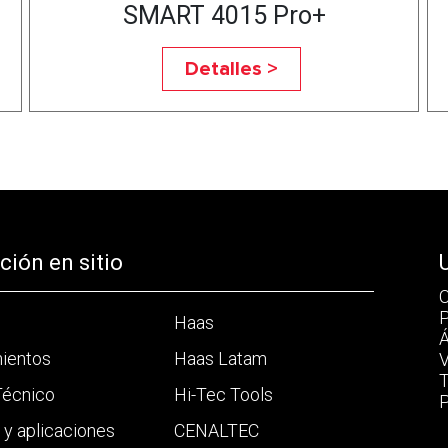
SMART 4015 Pro+
Detalles >
ión en sitio
C
P
Haas
Á
mientos
Haas Latam
V
T
Técnico
Hi-Tec Tools
P
a y aplicaciones
CENALTEC