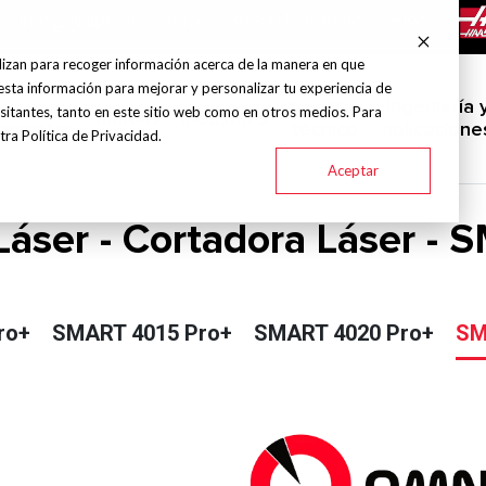
info@grupohitec.com
Bolsa de trabajo
Blog
lizan para recoger información acerca de la manera en que
esta información para mejorar y personalizar tu experiencia de
uinas y
Servicio
Ingeniería 
sitantes, tanto en este sitio web como en otros medios. Para
Marcas
Industrias
amientas
técnico
aplicacione
ra Política de Privacidad.
Aceptar
áser - Cortadora Láser -
ro+
SMART 4015 Pro+
SMART 4020 Pro+
SM