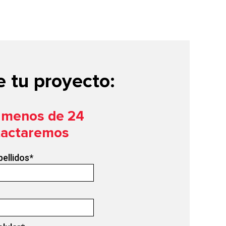
 tu proyecto:
n menos de 24
tactaremos
pellidos
*