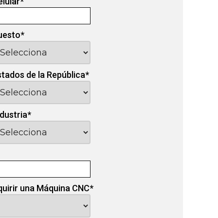
elular
*
uesto
*
stados de la República
*
ndustria
*
quirir una Máquina CNC
*