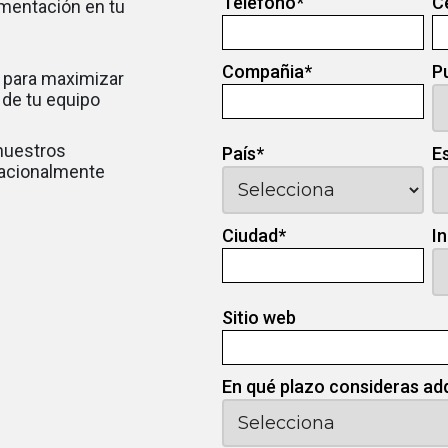
Teléfono
*
C
ementación en tu
Compañia
*
P
 para maximizar
d de tu equipo
 nuestros
País
*
E
nacionalmente
Ciudad
*
I
Sitio web
En qué plazo consideras ad