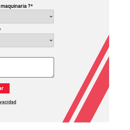
 maquinaria ?
*
*
ivacidad