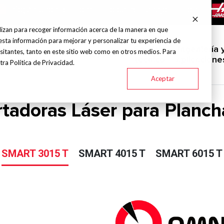
info@grupohitec.com
Bolsa de trabajo
Blog
lizan para recoger información acerca de la manera en que
esta información para mejorar y personalizar tu experiencia de
uinas y
Servicio
Ingeniería 
sitantes, tanto en este sitio web como en otros medios. Para
Marcas
Industrias
amientas
técnico
aplicacione
ra Política de Privacidad.
Aceptar
rtadoras Láser para Planc
SMART 3015 T
SMART 4015 T
SMART 6015 T