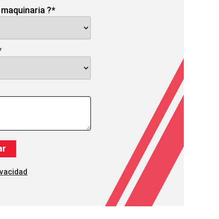
 maquinaria ?
*
*
ivacidad