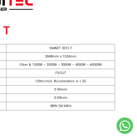
 T
SMART 3015 T
3048mm x 1524mm
Fiber & 1500W – 2000W – 3000W – 4000W – 60000W
FSCUT
120m/min, Acceleration is 1.2G
0.05mm
0.03mm
380V 50/60Hz