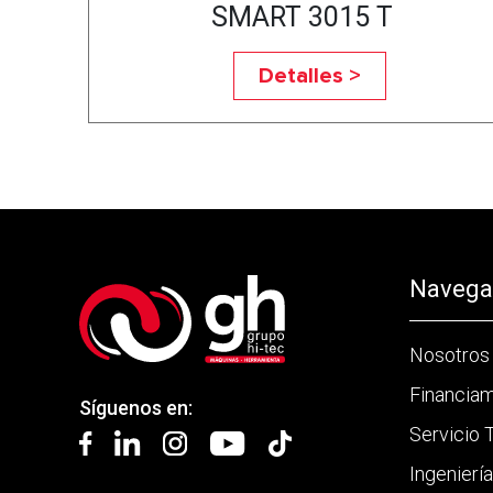
SMART 3015 T
Detalles >
Navegac
Nosotros
Financia
Síguenos en:
Servicio 
Ingenierí