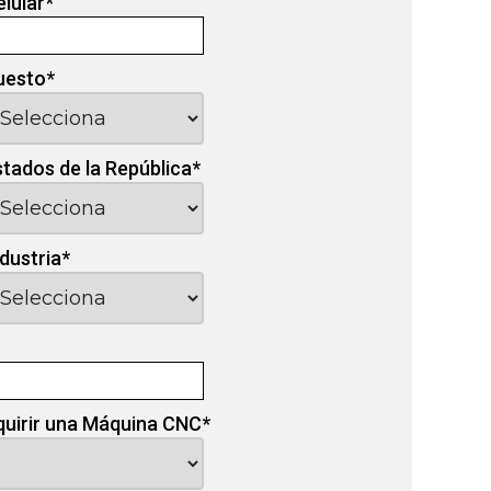
elular
*
uesto
*
stados de la República
*
ndustria
*
quirir una Máquina CNC
*