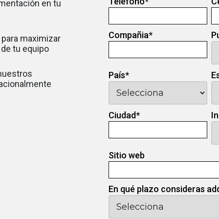
Teléfono
*
C
ementación en tu
Compañia
*
P
 para maximizar
d de tu equipo
 nuestros
País
*
E
nacionalmente
Ciudad
*
I
Sitio web
En qué plazo consideras ad