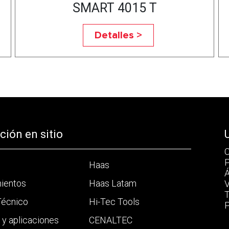
SMART 4015 T
Detalles >
ión en sitio
C
P
Haas
Á
mientos
Haas Latam
V
T
Técnico
Hi-Tec Tools
P
a y aplicaciones
CENALTEC