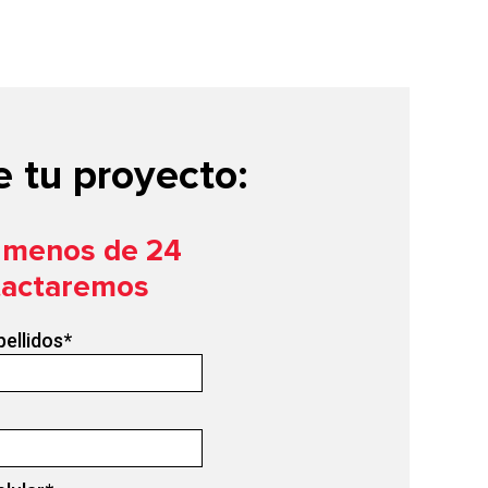
 tu proyecto:
n menos de 24
tactaremos
pellidos
*