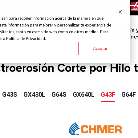
info@grupohitec.com
Bolsa de trabajo
Blog
lizan para recoger información acerca de la manera en que
esta información para mejorar y personalizar tu experiencia de
uinas y
Servicio
Ingeniería 
sitantes, tanto en este sitio web como en otros medios. Para
Marcas
Industrias
amientas
técnico
aplicacione
ra Política de Privacidad.
Aceptar
troerosión Corte por Hilo t
G43S
GX430L
G64S
GX640L
G43F
G64F