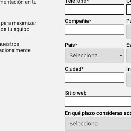
Teléfono
*
C
ementación en tu
Compañia
*
P
 para maximizar
d de tu equipo
 nuestros
País
*
E
nacionalmente
Ciudad
*
I
Sitio web
En qué plazo consideras ad