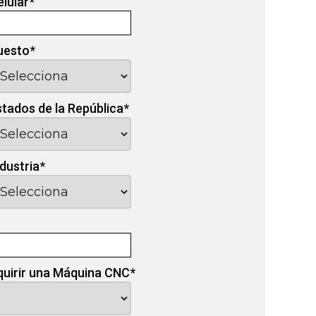
elular
*
uesto
*
stados de la República
*
ndustria
*
quirir una Máquina CNC
*