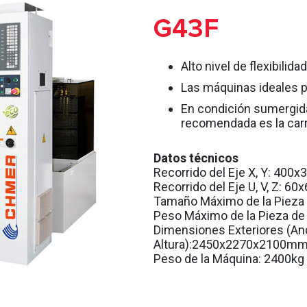
G43F
Alto nivel de flexibili
Las máquinas ideales pa
En condición sumergida,
recomendada es la car
Datos técnicos
Recorrido del Eje X, Y:
400x
Recorrido del Eje U, V, Z:
60x
Tamaño Máximo de la Pieza 
Peso Máximo de la Pieza de
Dimensiones Exteriores (An
Altura):
2450x2270x2100m
Peso de la Máquina:
2400kg