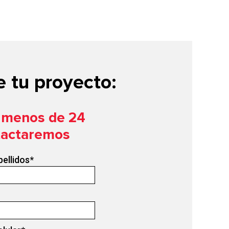
 tu proyecto:
n menos de 24
tactaremos
pellidos
*