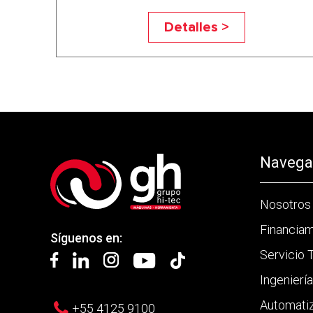
Detalles >
Navegac
Nosotros
Financia
Síguenos en:
Servicio 
Ingenierí
Automati
+55 4125 9100