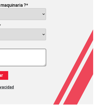
 maquinaria ?
*
*
ivacidad