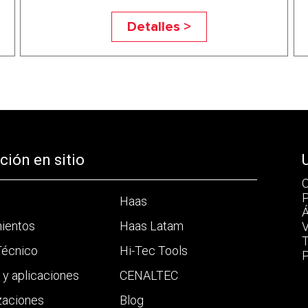
Detalles >
ión en sitio
C
P
Haas
Á
mientos
Haas Latam
V
T
Técnico
Hi-Tec Tools
P
a y aplicaciones
CENALTEC
zaciones
Blog