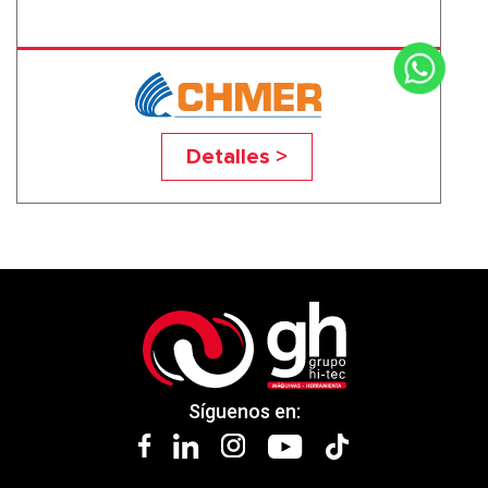
RQ4025L
Detalles >
Síguenos en: