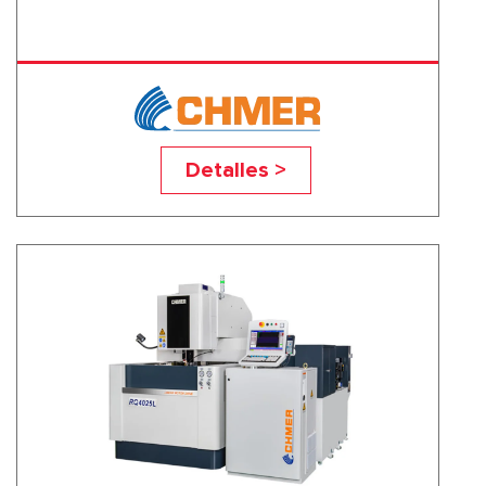
RQ3625L
Detalles >