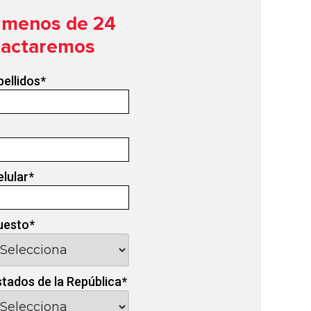
n menos de 24
tactaremos
pellidos
*
elular
*
uesto
*
stados de la República
*