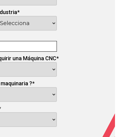
ndustria
*
quirir una Máquina CNC
*
 maquinaria ?
*
*