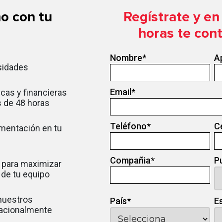
o con tu
Regístrate y e
horas te con
Nombre
*
A
sidades
Email
*
cas y financieras
 de 48 horas
Teléfono
*
C
ementación en tu
Compañia
*
P
 para maximizar
d de tu equipo
 nuestros
País
*
E
nacionalmente