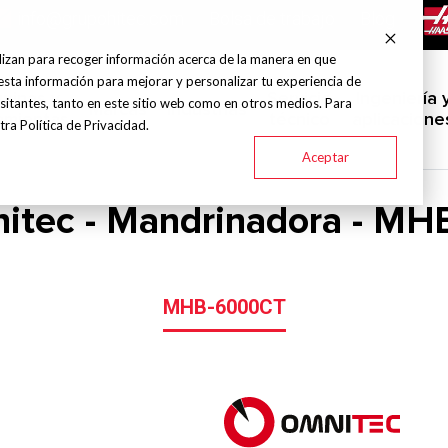
info@grupohitec.com
Bolsa de trabajo
Blog
lizan para recoger información acerca de la manera en que
esta información para mejorar y personalizar tu experiencia de
uinas y
Servicio
Ingeniería 
sitantes, tanto en este sitio web como en otros medios. Para
Marcas
Industrias
amientas
técnico
aplicacione
ra Política de Privacidad.
Aceptar
itec - Mandrinadora - MH
MHB-6000CT