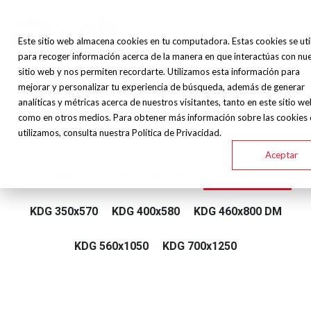
Este sitio web almacena cookies en tu computadora. Estas cookies se uti
para recoger información acerca de la manera en que interactúas con nu
sitio web y nos permiten recordarte. Utilizamos esta información para
mejorar y personalizar tu experiencia de búsqueda, además de generar
Karmetal - Sierra Cinta
analíticas y métricas acerca de nuestros visitantes, tanto en este sitio w
como en otros medios. Para obtener más información sobre las cookies
Semiautomática - KDG
utilizamos, consulta nuestra Política de Privacidad.
Aceptar
KDG 400x610 DM
KDG 300x500
KDG 300x500 DM
KDG 350x570
KDG 400x580
KDG 460x800 DM
KDG 560x1050
KDG 700x1250