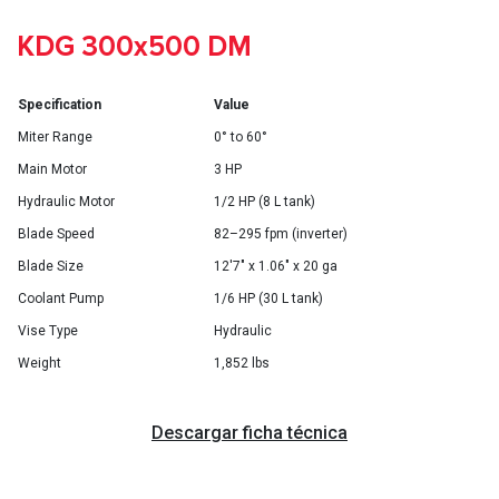
KDG 300x500 DM
Specification
Value
Miter Range
0° to 60°
Main Motor
3 HP
Hydraulic Motor
1/2 HP (8 L tank)
Blade Speed
82–295 fpm (inverter)
Blade Size
12'7" x 1.06" x 20 ga
Coolant Pump
1/6 HP (30 L tank)
Vise Type
Hydraulic
Weight
1,852 lbs
Descargar ficha técnica