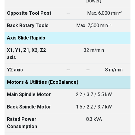
power)
Opposite Tool Post
--
Max. 6,000 min⁻¹
Back Rotary Tools
Max. 7,500 min⁻¹
Axis Slide Rapids
X1, Y1, Z1, X2, Z2
32 m/min
axis
Y2 axis
--
--
8 m/min
Motors & Utilities (EcoBalance)
Main Spindle Motor
2.2 / 3.7 / 5.5 kW
Back Spindle Motor
1.5 / 2.2 / 3.7 kW
Rated Power
8.3 kVA
Consumption