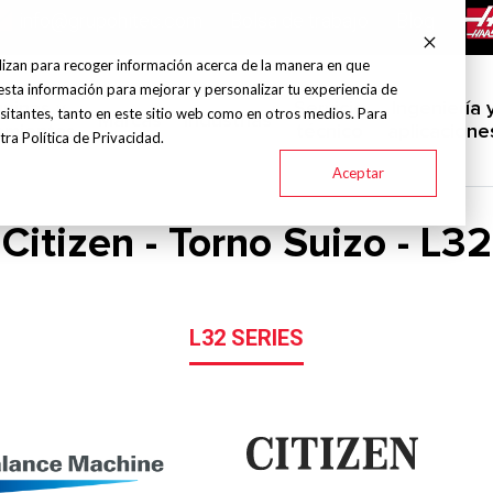
info@grupohitec.com
Bolsa de trabajo
Blog
lizan para recoger información acerca de la manera en que
esta información para mejorar y personalizar tu experiencia de
uinas y
Servicio
Ingeniería 
sitantes, tanto en este sitio web como en otros medios. Para
Marcas
Industrias
amientas
técnico
aplicacione
ra Política de Privacidad.
Aceptar
Citizen - Torno Suizo - L32
L32 SERIES