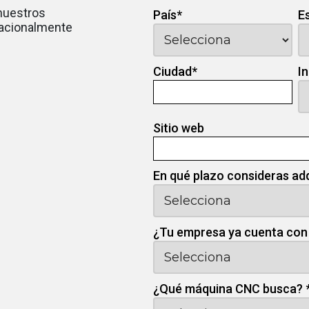
 nuestros
País
*
E
nacionalmente
Ciudad
*
I
Sitio web
En qué plazo consideras ad
¿Tu empresa ya cuenta con
¿Qué máquina CNC busca?