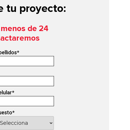
 tu proyecto:
n menos de 24
tactaremos
pellidos
*
elular
*
uesto
*