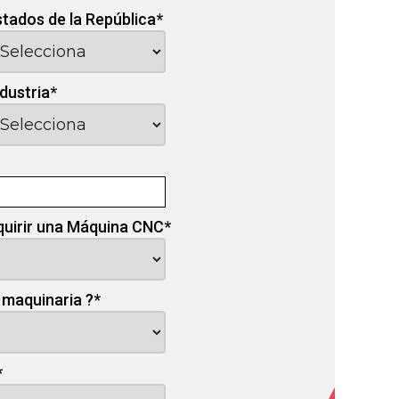
stados de la República
*
ndustria
*
quirir una Máquina CNC
*
 maquinaria ?
*
*