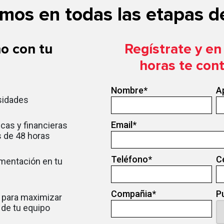
os en todas las etapas de
o con tu
Regístrate y e
horas te con
Nombre
*
A
sidades
Email
*
cas y financieras
 de 48 horas
Teléfono
*
C
ementación en tu
Compañia
*
P
 para maximizar
d de tu equipo