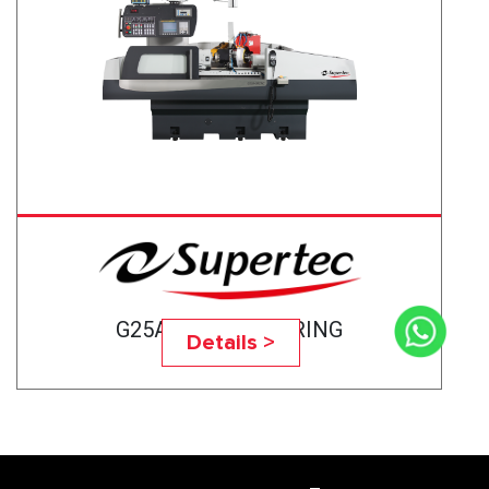
G25A-75CNC BEARING
Details >