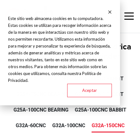
Este sitio web almacena cookies en tu computadora.
Estas cookies se utilizan para recoger información acerca
de la manera en que interactúas con nuestro sitio web y
nos permiten recordarte. Utilizamos esta información
Supertec - Rectificadora cilíndrica
para mejorar y personalizar tu experiencia de búsqueda,
además de generar analíticas y métricas acerca de
CNC - Angular Type Grinder
nuestros visitantes, tanto en este sitio web como en
otros medios. Para obtener más información sobre las
cookies que utilizamos, consulta nuestra Política de
G25A-50CNC BEARING
G25A-50CNC BABBIT
Privacidad.
Aceptar
G25A-75CNC BEARING
G25A-75CNC BABBIT
G25A-100CNC BEARING
G25A-100CNC BABBIT
G32A-60CNC
G32A-100CNC
G32A-150CNC