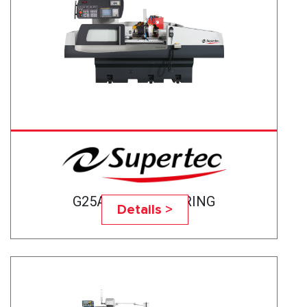
G25A-50CNC BEARING
Details >