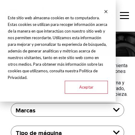
Este sitio web almacena cookies en tu computadora.
Estas cookies se utilizan para recoger información acerca
de la manera en que interactúas con nuestro sitio web y
nos permiten recordarte. Utilizamos esta información
Centros de maquinado
para mejorar y personalizar tu experiencia de búsqueda,
además de generar analíticas y métricas acerca de
nuestros visitantes, tanto en este sitio web como en
otros medios. Para obtener más información sobre las
Los centros de maquinado CNC son máquinas herramienta
cookies que utilizamos, consulta nuestra Política de
avanzadas diseñadas para realizar múltiples operaciones
de mecanizado con alta precisión y eficiencia. Estos
Privacidad.
equipos son fundamentales en la manufactura moderna y
Aceptar
destacan por su capacidad de realizar fresado, taladrado,
roscado y contorneado en una sola configuración de pieza.
Marcas
Tipo de máquina