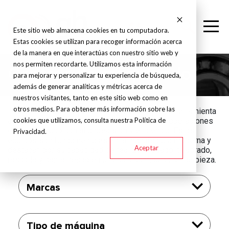
Este sitio web almacena cookies en tu computadora.
Estas cookies se utilizan para recoger información acerca
de la manera en que interactúas con nuestro sitio web y
nos permiten recordarte. Utilizamos esta información
Centros de maquinado
para mejorar y personalizar tu experiencia de búsqueda,
además de generar analíticas y métricas acerca de
nuestros visitantes, tanto en este sitio web como en
otros medios. Para obtener más información sobre las
Los centros de maquinado CNC son máquinas herramienta
cookies que utilizamos, consulta nuestra Política de
avanzadas diseñadas para realizar múltiples operaciones
de mecanizado con alta precisión y eficiencia. Estos
Privacidad.
equipos son fundamentales en la manufactura moderna y
Aceptar
destacan por su capacidad de realizar fresado, taladrado,
roscado y contorneado en una sola configuración de pieza.
Marcas
Tipo de máquina