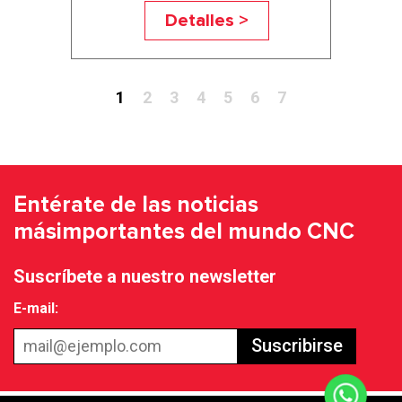
Detalles >
1
2
3
4
5
6
7
Entérate de las noticias
más
importantes del mundo CNC
Suscríbete a nuestro newsletter
E-mail:
Suscribirse