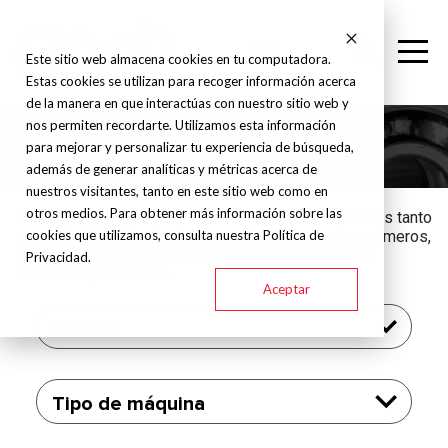
Este sitio web almacena cookies en tu computadora.
Estas cookies se utilizan para recoger información acerca
de la manera en que interactúas con nuestro sitio web y
nos permiten recordarte. Utilizamos esta información
Impresora 3D
para mejorar y personalizar tu experiencia de búsqueda,
además de generar analíticas y métricas acerca de
nuestros visitantes, tanto en este sitio web como en
otros medios. Para obtener más información sobre las
Nuestras impresoras 3D industriales están diseñadas tanto
cookies que utilizamos, consulta nuestra Política de
para la fabricación de piezas metálicas como de polímeros,
ofreciendo soluciones avanzadas y versátiles para
Privacidad.
diversas aplicaciones.
Aceptar
Marcas
Tipo de máquina