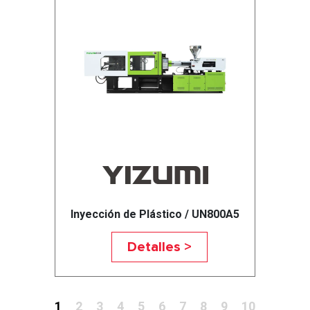
Inyección de Plástico / UN800A5
Detalles >
1
2
3
4
5
6
7
8
9
10