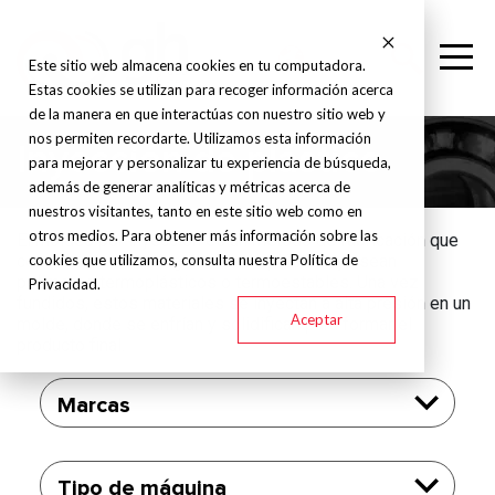
Este sitio web almacena cookies en tu computadora.
Estas cookies se utilizan para recoger información acerca
de la manera en que interactúas con nuestro sitio web y
nos permiten recordarte. Utilizamos esta información
Inyección de plástico
para mejorar y personalizar tu experiencia de búsqueda,
además de generar analíticas y métricas acerca de
nuestros visitantes, tanto en este sitio web como en
otros medios. Para obtener más información sobre las
El moldeo por inyección es un método de fabricación que
cookies que utilizamos, consulta nuestra Política de
consiste en derretir gránulos de plástico, ya sean
polímeros termoplásticos o termoestables. Una vez
Privacidad.
fundidos, estos materiales se inyectan a alta presión en un
Aceptar
molde, donde se enfrían y solidifican para formar el
producto final.
Marcas
Tipo de máquina