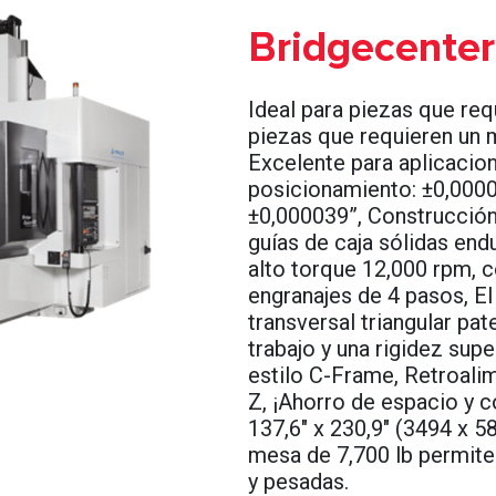
Bridgecente
Ideal para piezas que re
piezas que requieren un m
Excelente para aplicacio
posicionamiento: ±0,0000
±0,000039”, Construcción
guías de caja sólidas end
alto torque 12,000 rpm, c
engranajes de 4 pasos, E
transversal triangular pa
trabajo y una rigidez su
estilo C-Frame, Retroalime
Z, ¡Ahorro de espacio y 
137,6" x 230,9" (3494 x 5
mesa de 7,700 lb permite
y pesadas.