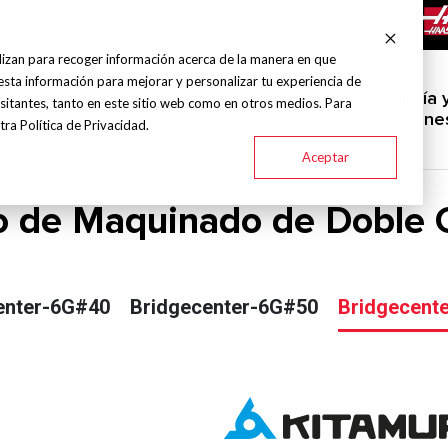
info@grupohitec.com
Bolsa de trabajo
Blog
lizan para recoger información acerca de la manera en que
esta información para mejorar y personalizar tu experiencia de
uinas y
Servicio
Ingeniería 
sitantes, tanto en este sitio web como en otros medios. Para
Marcas
Industrias
amientas
técnico
aplicacione
ra Política de Privacidad.
Aceptar
o de Maquinado de Doble 
enter-6G#40
Bridgecenter-6G#50
Bridgecent