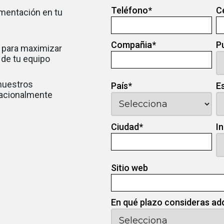
Teléfono
*
C
ementación en tu
Compañia
*
P
 para maximizar
d de tu equipo
 nuestros
País
*
E
nacionalmente
Ciudad
*
I
Sitio web
En qué plazo consideras ad