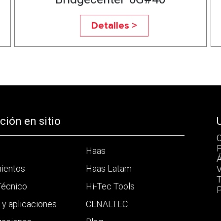
Detalles >
ión en sitio
C
P
Haas
Á
mientos
Haas Latam
V
T
Técnico
Hi-Tec Tools
P
a y aplicaciones
CENALTEC