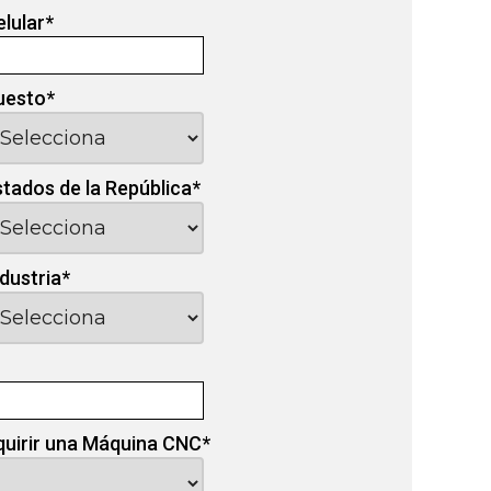
elular
*
uesto
*
stados de la República
*
ndustria
*
quirir una Máquina CNC
*