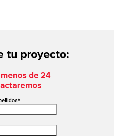
 tu proyecto:
n menos de 24
tactaremos
pellidos
*