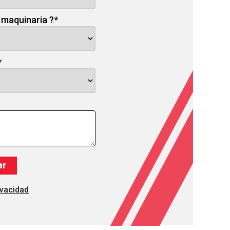
 maquinaria ?
*
*
ivacidad