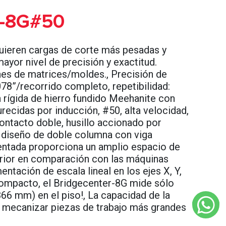
r-8G#50
quieren cargas de corte más pesadas y
ayor nivel de precisión y exactitud.
nes de matrices/moldes., Precisión de
78”/recorrido completo, repetibilidad:
 rígida de hierro fundido Meehanite con
urecidas por inducción, #50, alta velocidad,
ontacto doble, husillo accionado por
l diseño de doble columna con viga
tentada proporciona un amplio espacio de
perior en comparación con las máquinas
ntación de escala lineal en los ejes X, Y,
compacto, el Bridgecenter-8G mide sólo
866 mm) en el piso!, La capacidad de la
 mecanizar piezas de trabajo más grandes