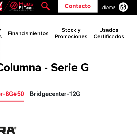
Contacto
Idioma
y
Stock y
Usados
Financiamientos
s
Promociones
Certificados
Columna - Serie G
er-8G#50
Bridgecenter-12G