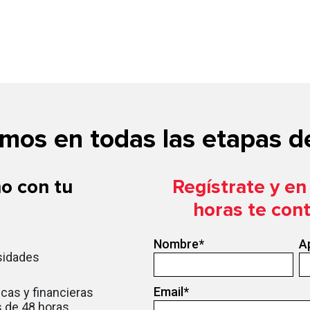
os en todas las etapas de
o con tu
Regístrate y e
horas te con
Nombre
*
A
sidades
Email
*
cas y financieras
 de 48 horas