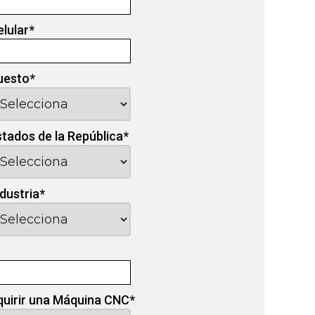
elular
*
uesto
*
stados de la República
*
ndustria
*
quirir una Máquina CNC
*