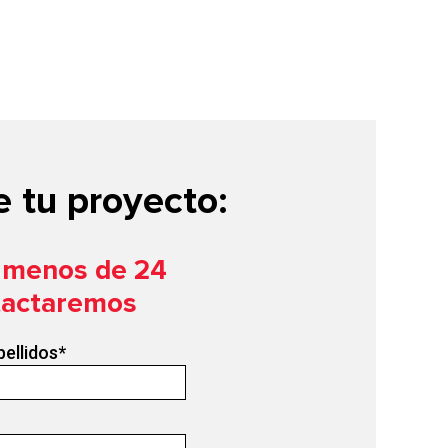
 tu proyecto:
n menos de 24
tactaremos
pellidos
*