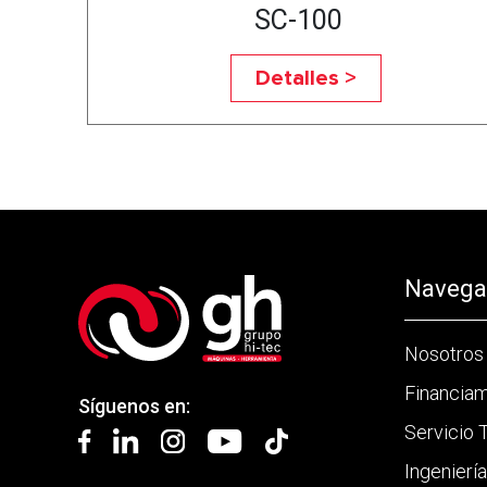
SC-100
Detalles >
Navegac
Nosotros
Financia
Síguenos en:
Servicio 
Ingenierí