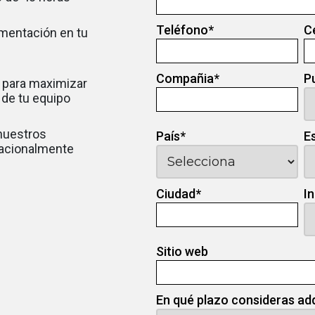
Teléfono
*
C
ementación en tu
Compañia
*
P
 para maximizar
d de tu equipo
 nuestros
País
*
E
nacionalmente
Ciudad
*
I
Sitio web
En qué plazo consideras ad