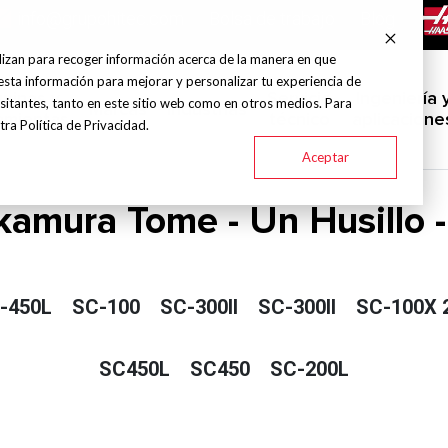
info@grupohitec.com
Bolsa de trabajo
Blog
lizan para recoger información acerca de la manera en que
esta información para mejorar y personalizar tu experiencia de
uinas y
Servicio
Ingeniería 
sitantes, tanto en este sitio web como en otros medios. Para
Marcas
Industrias
amientas
técnico
aplicacione
ra Política de Privacidad.
Aceptar
amura Tome - Un Husillo 
-450L
SC-100
SC-300II
SC-300II
SC-100X 
SC450L
SC450
SC-200L