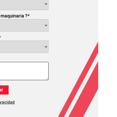
 maquinaria ?
*
*
ivacidad