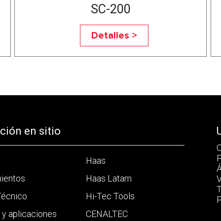
SC-200
Detalles >
ión en sitio
C
P
Haas
Á
mientos
Haas Latam
V
T
Técnico
Hi-Tec Tools
P
a y aplicaciones
CENALTEC