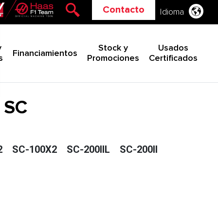
Contacto
Idioma
y
Stock y
Usados
Financiamientos
s
Promociones
Certificados
- SC
2
SC-100X2
SC-200IIL
SC-200II