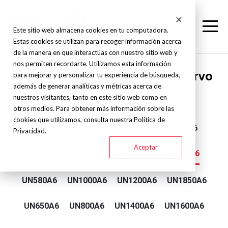
Este sitio web almacena cookies en tu computadora.
Estas cookies se utilizan para recoger información acerca
de la manera en que interactúas con nuestro sitio web y
nos permiten recordarte. Utilizamos esta información
Yizumi - Máquina Inyección Servo
para mejorar y personalizar tu experiencia de búsqueda,
además de generar analíticas y métricas acerca de
Hidraulica - A6
nuestros visitantes, tanto en este sitio web como en
otros medios. Para obtener más información sobre las
cookies que utilizamos, consulta nuestra Política de
UN90A6
UN200A6
UN260A6
UN320A6
Privacidad.
Aceptar
UN400A6
UN480A6
UN120A6
UN160A6
UN580A6
UN1000A6
UN1200A6
UN1850A6
UN650A6
UN800A6
UN1400A6
UN1600A6