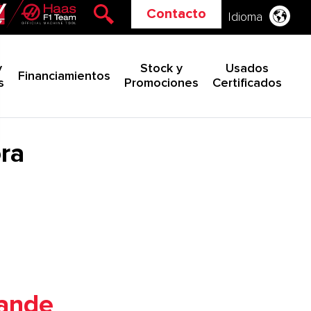
Contacto
Idioma
y
Stock y
Usados
Financiamientos
s
Promociones
Certificados
ra
rande