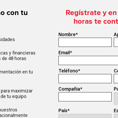
o con tu
Regístrate y e
horas te con
Nombre
*
A
sidades
Email
*
cas y financieras
 de 48 horas
Teléfono
*
C
ementación en tu
Compañia
*
P
 para maximizar
d de tu equipo
 nuestros
País
*
E
nacionalmente