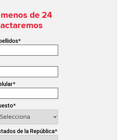
n menos de 24
tactaremos
pellidos
*
elular
*
uesto
*
stados de la República
*