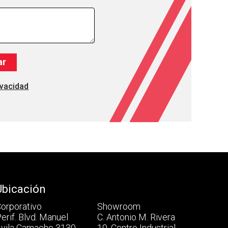
ivacidad
Ubicación
orporativo
Showroom
erif. Blvd. Manuel
C. Antonio M. Rivera
vila Camacho 3130,
10, Centro Industrial