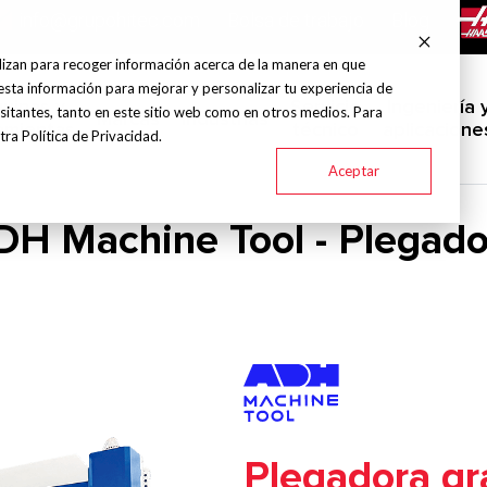
info@grupohitec.com
Bolsa de trabajo
Blog
lizan para recoger información acerca de la manera en que
esta información para mejorar y personalizar tu experiencia de
uinas y
Servicio
Ingeniería 
sitantes, tanto en este sitio web como en otros medios. Para
Marcas
Industrias
amientas
técnico
aplicacione
ra Política de Privacidad.
Aceptar
DH Machine Tool - Plegado
Plegadora g