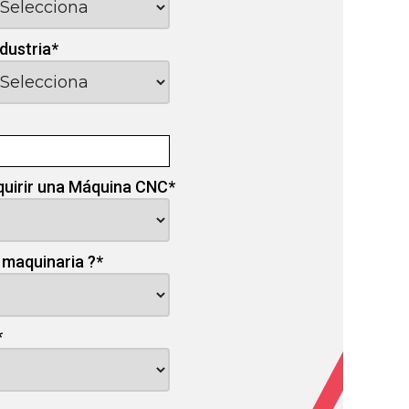
ndustria
*
quirir una Máquina CNC
*
 maquinaria ?
*
*