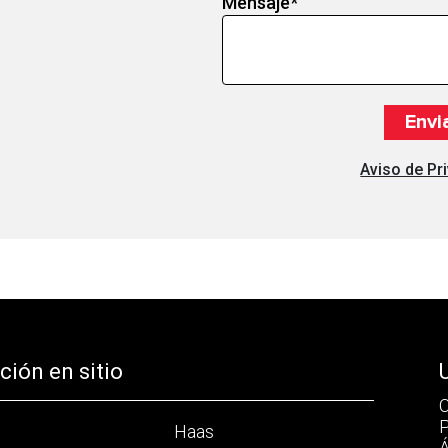
Mensaje
*
Aviso de Pr
ión en sitio
C
P
Haas
Á