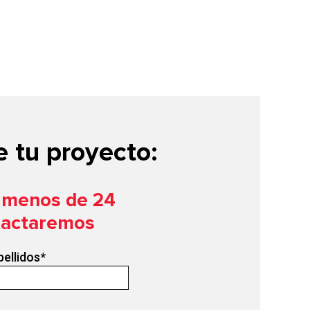
 tu proyecto:
n menos de 24
tactaremos
pellidos
*