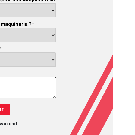
 maquinaria ?
*
*
ivacidad