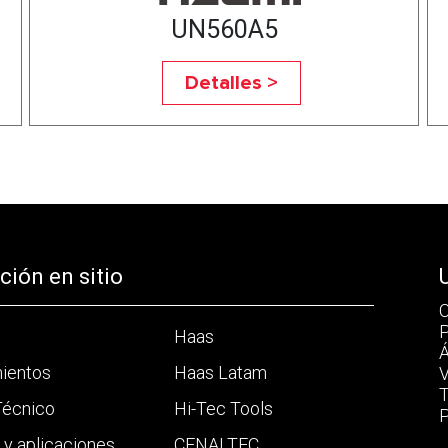
UN560A5
Detalles >
ión en sitio
C
P
Haas
Á
mientos
Haas Latam
V
T
Técnico
Hi-Tec Tools
P
a y aplicaciones
CENALTEC