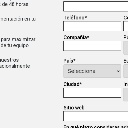
 de 48 horas
Teléfono
*
C
ementación en tu
Compañia
*
P
 para maximizar
d de tu equipo
 nuestros
País
*
E
nacionalmente
Ciudad
*
I
Sitio web
En qué plazo consideras ad