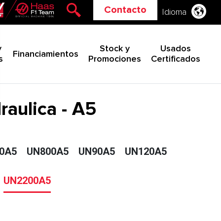
Contacto
Idioma
y
Stock y
Usados
Financiamientos
s
Promociones
Certificados
raulica - A5
0A5
UN800A5
UN90A5
UN120A5
UN2200A5