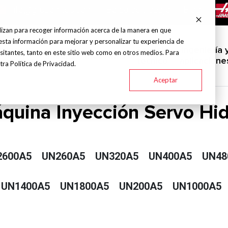
info@grupohitec.com
Bolsa de trabajo
Blog
lizan para recoger información acerca de la manera en que
esta información para mejorar y personalizar tu experiencia de
uinas y
Servicio
Ingeniería 
sitantes, tanto en este sitio web como en otros medios. Para
Marcas
Industrias
amientas
técnico
aplicacione
ra Política de Privacidad.
Aceptar
quina Inyección Servo Hid
2600A5
UN260A5
UN320A5
UN400A5
UN48
UN1400A5
UN1800A5
UN200A5
UN1000A5