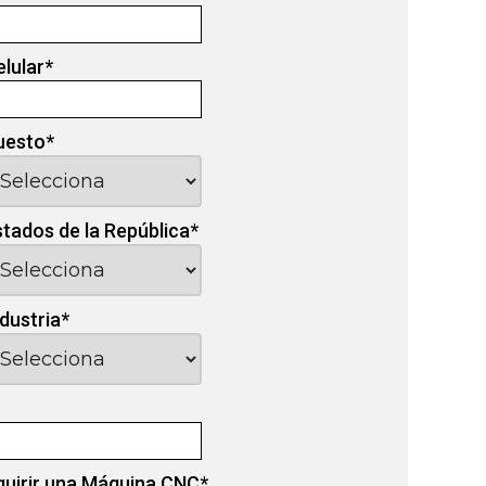
elular
*
uesto
*
stados de la República
*
ndustria
*
quirir una Máquina CNC
*