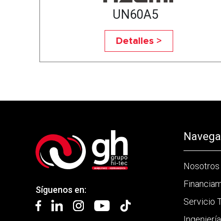
UN60A5
Detalles >
Navegac
Nosotros
Financia
Síguenos en:
Servicio 
Ingenierí